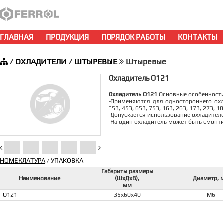
ГЛАВНАЯ
ПРОДУКЦИЯ
ПОРЯДОК РАБОТЫ
КОНТАКТЫ
/
ОХЛАДИТЕЛИ
/
ШТЫРЕВЫЕ
Штыревые
Охладитель О121
Охладитель О121
Основные особенности
-Применяются для одностороннего охл
353, 453, 653, 753, 163, 263, 173, 273, 1
-Допускается использование охладител
-На один охладитель может быть смонт
НОМЕКЛАТУРА
УПАКОВКА
/
Габариты размеры
Наименование
(ШхДхВ),
Диаметр, 
мм
О121
35х60х40
M6