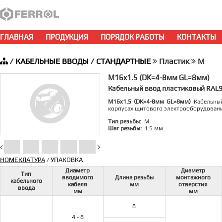
ГЛАВНАЯ
ПРОДУКЦИЯ
ПОРЯДОК РАБОТЫ
КОНТАКТЫ
/
КАБЕЛЬНЫЕ ВВОДЫ
/
СТАНДАРТНЫЕ
Пластик
M
M16x1.5 (DK=4-8мм GL=8мм)
Кабельный ввод пластиковый RAL
M16x1.5 (DK=4-8мм GL=8мм)
Кабельный
корпусах щитового электрооборудован
Тип резьбы:
M
Шаг резьбы:
1.5 мм
НОМЕКЛАТУРА
УПАКОВКА
/
Диаметр
Диаметр
Тип
вводимого
Длина резьбы
монтажного
кабельного
кабеля
мм
отверстия
ввода
мм
мм
8
4 - 8