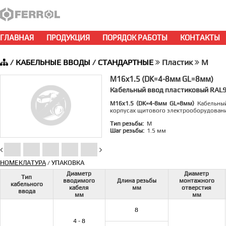
ГЛАВНАЯ
ПРОДУКЦИЯ
ПОРЯДОК РАБОТЫ
КОНТАКТЫ
/
КАБЕЛЬНЫЕ ВВОДЫ
/
СТАНДАРТНЫЕ
Пластик
M
M16x1.5 (DK=4-8мм GL=8мм)
Кабельный ввод пластиковый RAL
M16x1.5 (DK=4-8мм GL=8мм)
Кабельный
корпусах щитового электрооборудован
Тип резьбы:
M
Шаг резьбы:
1.5 мм
НОМЕКЛАТУРА
УПАКОВКА
/
Диаметр
Диаметр
Тип
вводимого
Длина резьбы
монтажного
кабельного
кабеля
мм
отверстия
ввода
мм
мм
8
4 - 8