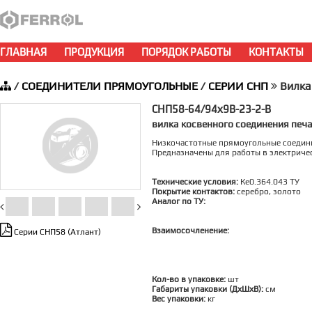
ГЛАВНАЯ
ПРОДУКЦИЯ
ПОРЯДОК РАБОТЫ
КОНТАКТЫ
/
СОЕДИНИТЕЛИ ПРЯМОУГОЛЬНЫЕ
/
СЕРИИ СНП
Вилка
СНП58-64/94х9В-23-2-В
вилка косвенного соединения печ
Низкочастотные прямоугольные соедин
Предназначены для работы в электричес
Технические условия:
Ке0.364.043 ТУ
Покрытие контактов:
серебро, золото
Аналог по ТУ:
Взаимосочленение:
Серии СНП58 (Атлант)
Кол-во в упаковке:
шт
Габариты упаковки (ДхШхВ):
см
Вес упаковки:
кг