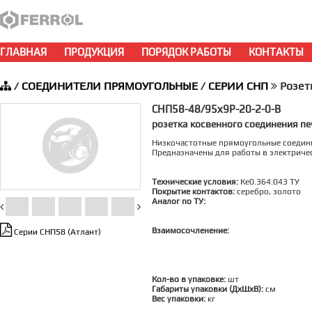
ГЛАВНАЯ
ПРОДУКЦИЯ
ПОРЯДОК РАБОТЫ
КОНТАКТЫ
/
СОЕДИНИТЕЛИ ПРЯМОУГОЛЬНЫЕ
/
СЕРИИ СНП
Розет
СНП58-48/95х9Р-20-2-0-В
розетка косвенного соединения п
Низкочастотные прямоугольные соедин
Предназначены для работы в электричес
Технические условия:
Ке0.364.043 ТУ
Покрытие контактов:
серебро, золото
Аналог по ТУ:
Взаимосочленение:
Серии СНП58 (Атлант)
Кол-во в упаковке:
шт
Габариты упаковки (ДхШхВ):
см
Вес упаковки:
кг