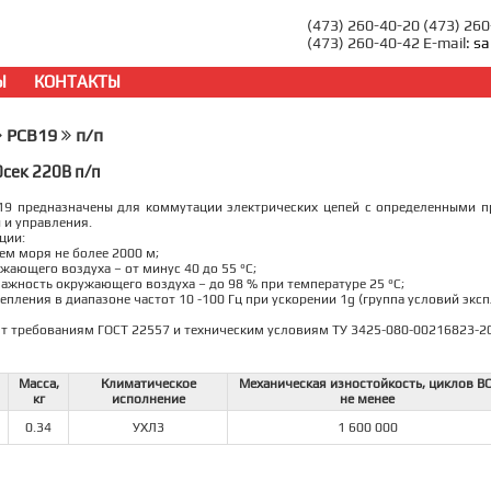
(473) 260-40-20 (473) 26
(473) 260-40-42 E-mail:
sa
Ы
КОНТАКТЫ
РСВ19
п/п
сек 220В п/п
19 предназначены для коммутации электрических цепей с определенными 
 и управления.
ции:
нем моря не более 2000 м;
жающего воздуха – от минус 40 до 55 °С;
лажность окружающего воздуха – до 98 % при температуре 25 °С;
репления в диапазоне частот 10 -100 Гц при ускорении 1g (группа условий экс
т требованиям ГОСТ 22557 и техническим условиям ТУ 3425-080-00216823-2
Масса,
Климатическое
Механическая изностойкость, циклов ВО
кг
исполнение
не менее
0.34
УХЛ3
1 600 000