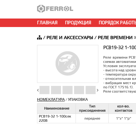
ГЛАВНАЯ
ПРОДУКЦИЯ
ПОРЯДОК РАБОТ
/
РЕЛЕ И АКСЕССУАРЫ
/
РЕЛЕ ВРЕМЕНИ
РСВ19-32 1-100
Реле времени РСВ
схемах автоматики
Условия эксплуата
- высота над уров
- температура окру
- относительная в
- вибрация мест к
по ГОСТ 17516.1).
Реле соответствую
НОМЕКЛАТУРА
УПАКОВКА
/
Тип
кол-во.
Наименование
присоединения
контактов
РСВ19-32 1-100сек
переднее
1"з" 1"р"
220В