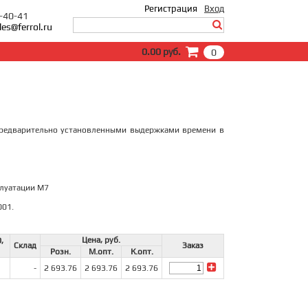
Регистрация
Вход
0-40-41
les@ferrol.ru
Вход
0.00 руб.
0
E-Mail:
Пароль:
Запомнить меня
Забыли пароль?
предварительно установленными выдержками времени в
плуатации М7
001.
Цена, руб.
,
Склад
Заказ
Розн.
М.опт.
К.опт.
-
2 693.76
2 693.76
2 693.76