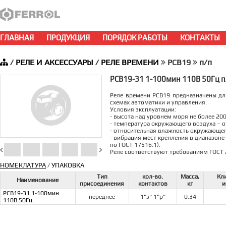
ГЛАВНАЯ
ПРОДУКЦИЯ
ПОРЯДОК РАБОТЫ
КОНТАКТЫ
/
РЕЛЕ И АКСЕССУАРЫ
/
РЕЛЕ ВРЕМЕНИ
РСВ19
п/п
РСВ19-31 1-100мин 110В 50Гц п
Реле времени РСВ19 предназначены д
схемах автоматики и управления.
Условия эксплуатации:
- высота над уровнем моря не более 200
- температура окружающего воздуха – от
- относительная влажность окружающего
- вибрация мест крепления в диапазоне 
по ГОСТ 17516.1).
Реле соответствуют требованиям ГОСТ 
НОМЕКЛАТУРА
УПАКОВКА
/
Тип
кол-во.
Масса,
Кл
Наименование
присоединения
контактов
кг
и
РСВ19-31 1-100мин
переднее
1"з" 1"р"
0.34
110В 50Гц