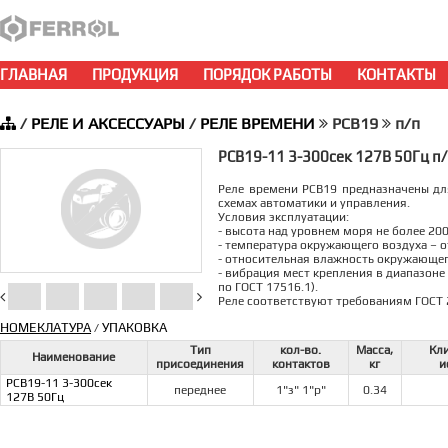
ГЛАВНАЯ
ПРОДУКЦИЯ
ПОРЯДОК РАБОТЫ
КОНТАКТЫ
/
РЕЛЕ И АКСЕССУАРЫ
/
РЕЛЕ ВРЕМЕНИ
РСВ19
п/п
РСВ19-11 3-300сек 127В 50Гц п
Реле времени РСВ19 предназначены д
схемах автоматики и управления.
Условия эксплуатации:
- высота над уровнем моря не более 200
- температура окружающего воздуха – от
- относительная влажность окружающего
- вибрация мест крепления в диапазоне 
по ГОСТ 17516.1).
Реле соответствуют требованиям ГОСТ 
НОМЕКЛАТУРА
УПАКОВКА
/
Тип
кол-во.
Масса,
Кл
Наименование
присоединения
контактов
кг
и
РСВ19-11 3-300сек
переднее
1"з" 1"р"
0.34
127В 50Гц