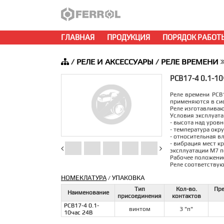
ГЛАВНАЯ
ПРОДУКЦИЯ
ПОРЯДОК РАБОТ
/
РЕЛЕ И АКСЕССУАРЫ
/
РЕЛЕ ВРЕМЕНИ
РСВ17-4 0.1-10
Реле времени РСВ
применяются в си
Реле изготавливаю
Условия эксплуата
- высота над уров
- температура окр
- относительная в
- вибрация мест кр
эксплуатации М7 п
Рабочее положение
Реле соответствую
НОМЕКЛАТУРА
УПАКОВКА
/
Тип
Кол-во.
Пре
Наименование
присоединения
контактов
РСВ17-4 0.1-
винтом
3 "п"
10час 24В