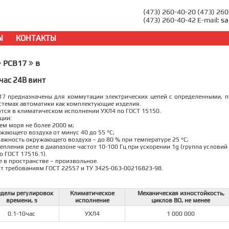
(473) 260-40-20 (473) 26
(473) 260-40-42 E-mail:
sa
Ы
КОНТАКТЫ
РСВ17
в
час 24В винт
17 предназначены для коммутации электрических цепей с определенными, 
стемах автоматики как комплектующие изделия.
тся в климатическом исполнении УХЛ4 по ГОСТ 15150.
ции:
нем моря не более 2000 м;
ужающего воздуха от минус 40 до 55 °С;
лажность окружающего воздуха – до 80 % при температуре 25 °С;
епления реле в диапазоне частот 10-100 Гц при ускорении 1g (группа условий
о ГОСТ 17516.1).
 в пространстве – произвольное.
т требованиям ГОСТ 22557 и ТУ 3425-063-00216823-98.
делы регулировок
Климатическое
Механическая изностойкость,
времени, s
исполнение
циклов ВО, не менее
0.1-10час
УХЛ4
1 000 000