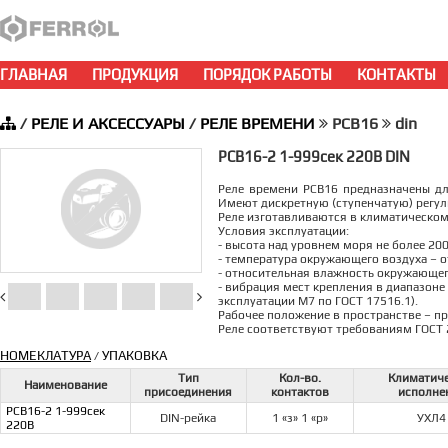
ГЛАВНАЯ
ПРОДУКЦИЯ
ПОРЯДОК РАБОТЫ
КОНТАКТЫ
/
РЕЛЕ И АКСЕССУАРЫ
/
РЕЛЕ ВРЕМЕНИ
РСВ16
din
РСВ16-2 1-999сек 220В DIN
Реле времени РСВ16 предназначены д
Имеют дискретную (ступенчатую) регу
Реле изготавливаются в климатическом
Условия эксплуатации:
- высота над уровнем моря не более 200
- температура окружающего воздуха – от
- относительная влажность окружающего
- вибрация мест крепления в диапазоне 
эксплуатации М7 по ГОСТ 17516.1).
Рабочее положение в пространстве – п
Реле соответствуют требованиям ГОСТ 
НОМЕКЛАТУРА
УПАКОВКА
/
Тип
Кол-во.
Климатич
Наименование
присоединения
контактов
исполне
РСВ16-2 1-999сек
DIN-рейка
1 «з» 1 «р»
УХЛ4
220В