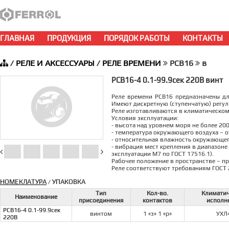
ГЛАВНАЯ
ПРОДУКЦИЯ
ПОРЯДОК РАБОТЫ
КОНТАКТЫ
/
РЕЛЕ И АКСЕССУАРЫ
/
РЕЛЕ ВРЕМЕНИ
РСВ16
в
РСВ16-4 0.1-99.9сек 220В винт
Реле времени РСВ16 предназначены д
Имеют дискретную (ступенчатую) регу
Реле изготавливаются в климатическом
Условия эксплуатации:
- высота над уровнем моря не более 200
- температура окружающего воздуха – от
- относительная влажность окружающего
- вибрация мест крепления в диапазоне 
эксплуатации М7 по ГОСТ 17516.1).
Рабочее положение в пространстве – п
Реле соответствуют требованиям ГОСТ 
НОМЕКЛАТУРА
УПАКОВКА
/
Тип
Кол-во.
Климати
Наименование
присоединения
контактов
исполн
РСВ16-4 0.1-99.9сек
винтом
1 «з» 1 «р»
УХЛ
220В