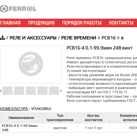
ГЛАВНАЯ
ПРОДУКЦИЯ
ПОРЯДОК РАБОТЫ
КОНТАКТЫ
/
РЕЛЕ И АКСЕССУАРЫ
/
РЕЛЕ ВРЕМЕНИ
РСВ16
в
РСВ16-4 0.1-99.9мин 24В винт
Реле времени РСВ16 предназначены д
Имеют дискретную (ступенчатую) регу
Реле изготавливаются в климатическом
Условия эксплуатации:
- высота над уровнем моря не более 200
- температура окружающего воздуха – от
- относительная влажность окружающего
- вибрация мест крепления в диапазоне 
эксплуатации М7 по ГОСТ 17516.1).
Рабочее положение в пространстве – п
Реле соответствуют требованиям ГОСТ 
НОМЕКЛАТУРА
УПАКОВКА
/
Тип
Кол-во.
Климатич
Наименование
присоединения
контактов
исполн
РСВ16-4 0.1-99.9мин
винтом
1 «з» 1 «р»
УХЛ
24В