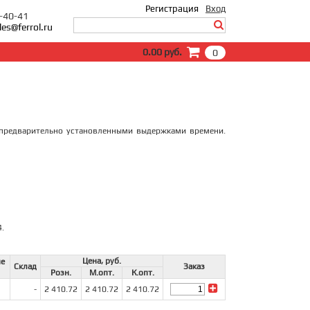
Регистрация
Вход
0-40-41
les@ferrol.ru
Вход
0.00 руб.
0
E-Mail:
Пароль:
Запомнить меня
Забыли пароль?
 предварительно установленными выдержками времени.
.
Цена, руб.
не
Склад
Заказ
Розн.
М.опт.
К.опт.
-
2 410.72
2 410.72
2 410.72