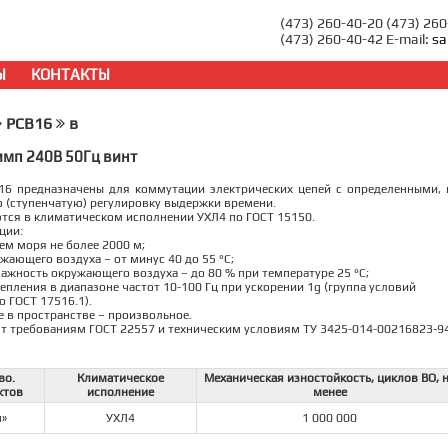
(473) 260-40-20 (473) 26
(473) 260-40-42 E-mail:
sa
Ы
КОНТАКТЫ
РСВ16
в
имп 240В 50Гц винт
16 предназначены для коммутации электрических цепей с определенными,
 (ступенчатую) регулировку выдержки времени.
тся в климатическом исполнении УХЛ4 по ГОСТ 15150.
ции:
нем моря не более 2000 м;
жающего воздуха – от минус 40 до 55 °С;
лажность окружающего воздуха – до 80 % при температуре 25 °С;
репления в диапазоне частот 10-100 Гц при ускорении 1g (группа условий
о ГОСТ 17516.1).
 в пространстве – произвольное.
т требованиям ГОСТ 22557 и техническим условиям ТУ 3425-014-00216823-94
во.
Климатическое
Механическая изностойкость, циклов ВО, 
ктов
исполнение
менее
п»
УХЛ4
1 000 000