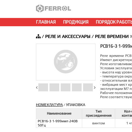
ГЛАВНАЯ
ПРОДУКЦИЯ
ПОРЯДОК РАБОТ
/
РЕЛЕ И АКСЕССУАРЫ
/
РЕЛЕ ВРЕМЕНИ
РСВ16-3 1-999
Реле времени РСВ
Имеют дискретную
Реле изготавливаю
Условия эксплуата
- высота над уров
- температура окру
- относительная в
- вибрация мест к
эксплуатации М7 п
Рабочее положение
Реле соответствую
НОМЕКЛАТУРА
УПАКОВКА
/
Тип
Кол-
Наименование
присоединения
конта
РСВ16-3 1-999имп 240В
винтом
1 «
50Гц