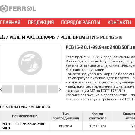
ГЛАВНАЯ
ПРОДУКЦИЯ
ПОРЯДОК РАБОТЫ
КОНТАКТЫ
/
РЕЛЕ И АКСЕССУАРЫ
/
РЕЛЕ ВРЕМЕНИ
РСВ16
в
РСВ16-2 0.1-99.9час 240В 50Гц 
Реле времени РСВ16 предназначены д
Имеют дискретную (ступенчатую) регу
Реле изготавливаются в климатическом
Условия эксплуатации:
- высота над уровнем моря не более 200
- температура окружающего воздуха – от
- относительная влажность окружающего
- вибрация мест крепления в диапазоне 
эксплуатации М7 по ГОСТ 17516.1).
Рабочее положение в пространстве – п
Реле соответствуют требованиям ГОСТ 
НОМЕКЛАТУРА
УПАКОВКА
/
Тип
Кол-во.
Климат
Наименование
присоединения
контактов
испо
РСВ16-2 0.1-99.9час 240В
винтом
1 «з» 1 «р»
У
50Гц