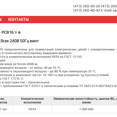
(473) 260-40-20 (473) 26
(473) 260-40-42 E-mail:
sa
Ы
КОНТАКТЫ
РСВ16
в
.9сек 240В 50Гц винт
16 предназначены для коммутации электрических цепей с определенными,
 (ступенчатую) регулировку выдержки времени.
тся в климатическом исполнении УХЛ4 по ГОСТ 15150.
ции:
нем моря не более 2000 м;
жающего воздуха – от минус 40 до 55 °С;
лажность окружающего воздуха – до 80 % при температуре 25 °С;
репления в диапазоне частот 10-100 Гц при ускорении 1g (группа условий
о ГОСТ 17516.1).
 в пространстве – произвольное.
т требованиям ГОСТ 22557 и техническим условиям ТУ 3425-014-00216823-94
-во.
Климатическое
Механическая изностойкость, циклов ВО, 
актов
исполнение
менее
 1 «р»
УХЛ4
1 000 000