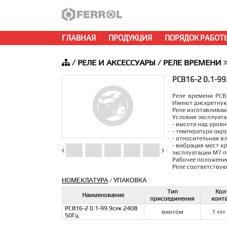
ГЛАВНАЯ
ПРОДУКЦИЯ
ПОРЯДОК РАБОТ
/
РЕЛЕ И АКСЕССУАРЫ
/
РЕЛЕ ВРЕМЕНИ
РСВ16-2 0.1-99
Реле времени РСВ
Имеют дискретную
Реле изготавливаю
Условия эксплуата
- высота над уров
- температура окру
- относительная в
- вибрация мест к
эксплуатации М7 п
Рабочее положение
Реле соответствую
НОМЕКЛАТУРА
УПАКОВКА
/
Тип
Кол
Наименование
присоединения
конт
РСВ16-2 0.1-99.9сек 240В
винтом
1 «з»
50Гц