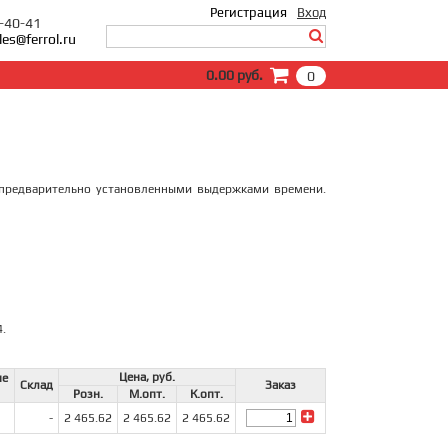
Регистрация
Вход
0-40-41
les@ferrol.ru
Вход
0.00 руб.
0
E-Mail:
Пароль:
Запомнить меня
Забыли пароль?
 предварительно установленными выдержками времени.
.
Цена, руб.
не
Склад
Заказ
Розн.
М.опт.
К.опт.
-
2 465.62
2 465.62
2 465.62