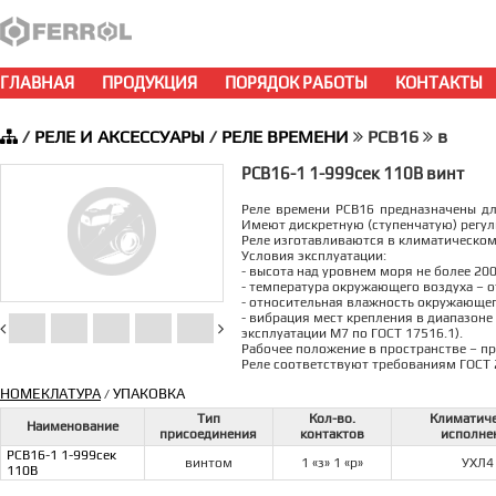
ГЛАВНАЯ
ПРОДУКЦИЯ
ПОРЯДОК РАБОТЫ
КОНТАКТЫ
/
РЕЛЕ И АКСЕССУАРЫ
/
РЕЛЕ ВРЕМЕНИ
РСВ16
в
РСВ16-1 1-999сек 110В винт
Реле времени РСВ16 предназначены д
Имеют дискретную (ступенчатую) регу
Реле изготавливаются в климатическом
Условия эксплуатации:
- высота над уровнем моря не более 200
- температура окружающего воздуха – от
- относительная влажность окружающего
- вибрация мест крепления в диапазоне 
эксплуатации М7 по ГОСТ 17516.1).
Рабочее положение в пространстве – п
Реле соответствуют требованиям ГОСТ 
НОМЕКЛАТУРА
УПАКОВКА
/
Тип
Кол-во.
Климатич
Наименование
присоединения
контактов
исполне
РСВ16-1 1-999сек
винтом
1 «з» 1 «р»
УХЛ4
110В