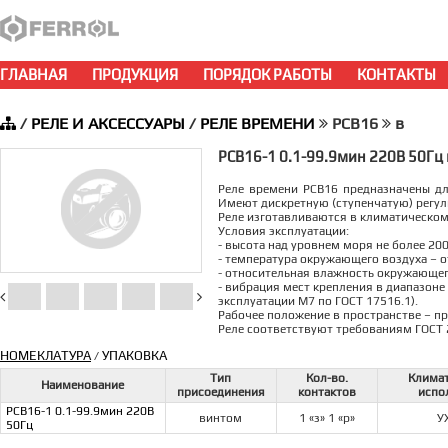
ГЛАВНАЯ
ПРОДУКЦИЯ
ПОРЯДОК РАБОТЫ
КОНТАКТЫ
/
РЕЛЕ И АКСЕССУАРЫ
/
РЕЛЕ ВРЕМЕНИ
РСВ16
в
РСВ16-1 0.1-99.9мин 220В 50Гц
Реле времени РСВ16 предназначены д
Имеют дискретную (ступенчатую) регу
Реле изготавливаются в климатическом
Условия эксплуатации:
- высота над уровнем моря не более 200
- температура окружающего воздуха – от
- относительная влажность окружающего
- вибрация мест крепления в диапазоне 
эксплуатации М7 по ГОСТ 17516.1).
Рабочее положение в пространстве – п
Реле соответствуют требованиям ГОСТ 
НОМЕКЛАТУРА
УПАКОВКА
/
Тип
Кол-во.
Клима
Наименование
присоединения
контактов
испо
РСВ16-1 0.1-99.9мин 220В
винтом
1 «з» 1 «р»
У
50Гц