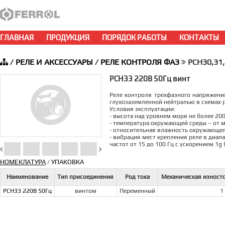
ГЛАВНАЯ
ПРОДУКЦИЯ
ПОРЯДОК РАБОТЫ
КОНТАКТЫ
/
РЕЛЕ И АКСЕССУАРЫ
/
РЕЛЕ КОНТРОЛЯ ФАЗ
РСН30,31
РСН33 220В 50Гц винт
Реле контроля трехфазного напряжени
глухозаземленной нейтралью в схемах 
Условия эксплуатации:
- высота над уровнем моря не более 200
- температура окружающей среды – от ми
- относительная влажность окружающего
- вибрация мест крепления реле в диапа
частот от 15 до 100 Гц с ускорением 1g
НОМЕКЛАТУРА
УПАКОВКА
/
Наименование
Тип присоединения
Род тока
Механическая износто
РСН33 220В 50Гц
винтом
Переменный
1