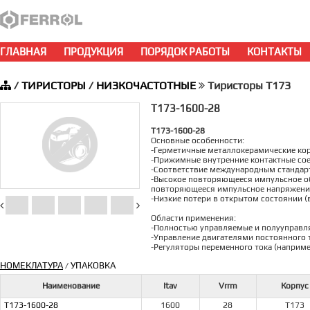
ГЛАВНАЯ
ПРОДУКЦИЯ
ПОРЯДОК РАБОТЫ
КОНТАКТЫ
/
ТИРИСТОРЫ
/
НИЗКОЧАСТОТНЫЕ
Тиристоры Т173
Т173-1600-28
Т173-1600-28
Основные особенности:
-Герметичные металлокерамические ко
-Прижимные внутренние контактные сое
-Соответствие международным стандар
-Высокое повторяющееся импульсное о
повторяющееся импульсное напряжение
-Низкие потери в открытом состоянии (
Области применения:
-Полностью управляемые и полууправ
-Управление двигателями постоянного 
-Регуляторы переменного тока (наприме
НОМЕКЛАТУРА
УПАКОВКА
/
Наименование
Itav
Vrrm
Корпус
Т173-1600-28
1600
28
Т173