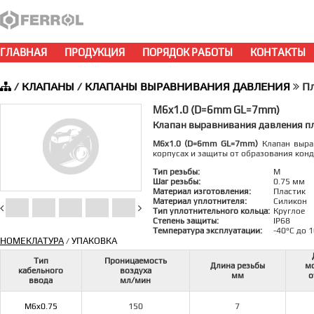
ГЛАВНАЯ
ПРОДУКЦИЯ
ПОРЯДОК РАБОТЫ
КОНТАКТЫ
/
КЛАПАНЫ
/
КЛАПАНЫ ВЫРАВНИВАНИЯ ДАВЛЕНИЯ
Пл
M6x1.0 (D=6mm GL=7mm)
Клапан выравнивания давления п
M6x1.0 (D=6mm GL=7mm)
Клапан выра
корпусах и защиты от образования конд
Тип резьбы:
M
Шаг резьбы:
0.75 мм
Материал изготовления:
Пластик
Материал уплотнителя:
Силикон
Тип уплотнительного кольца:
Круглое
Степень защиты:
IP68
Температура эксплуатации:
-40°C до 
НОМЕКЛАТУРА
УПАКОВКА
/
Тип
Проницаемость
Длина резьбы
м
кабельного
воздуха
мм
о
ввода
мл/мин
M6x0.75
150
7