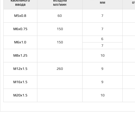
кабельного
воздуха
мм
о
ввода
мл/мин
М5x0.8
60
7
M6x0.75
150
7
6
M6x1.0
150
7
M8x1.25
10
M12x1.5
260
9
M16x1.5
9
M20x1.5
10