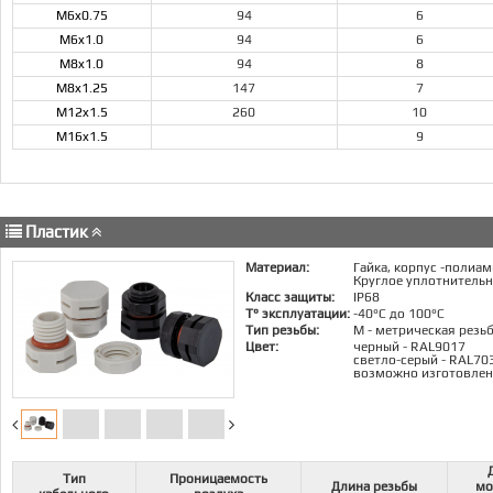
M6x0.75
94
6
M6x1.0
94
6
M8x1.0
94
8
M8x1.25
147
7
M12x1.5
260
10
M16x1.5
9
Пластик
Материал:
Гайка, корпус -полиа
Круглое уплотнительн
Класс защиты:
IP68
Т° эксплуатации:
-40°C до 100°C
Тип резьбы:
M - метрическая резь
Цвет:
черный - RAL9017
светло-серый - RAL70
возможно изготовлени
Тип
Проницаемость
Длина резьбы
мо