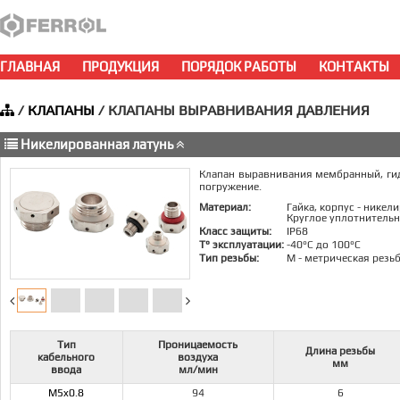
ГЛАВНАЯ
ПРОДУКЦИЯ
ПОРЯДОК РАБОТЫ
КОНТАКТЫ
/
КЛАПАНЫ
/ КЛАПАНЫ ВЫРАВНИВАНИЯ ДАВЛЕНИЯ
Никелированная латунь
Клапан выравнивания мембранный, гид
погружение.
Материал:
Гайка, корпус - никел
Круглое уплотнительн
Класс защиты:
IP68
Т° эксплуатации:
-40°C до 100°C
Тип резьбы:
M - метрическая резь
Тип
Проницаемость
Длина резьбы
кабельного
воздуха
мм
ввода
мл/мин
М5x0.8
94
6