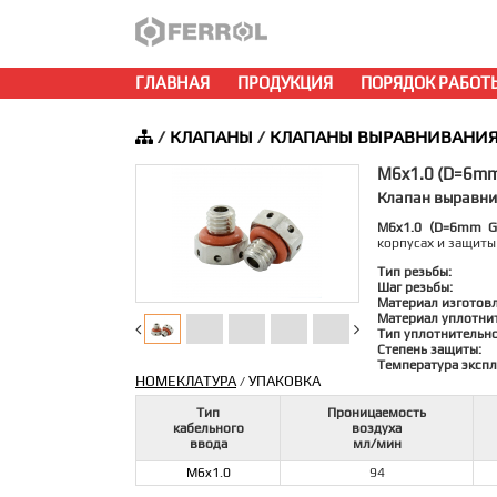
ГЛАВНАЯ
ПРОДУКЦИЯ
ПОРЯДОК РАБОТ
/
КЛАПАНЫ
/
КЛАПАНЫ ВЫРАВНИВАНИЯ
M6x1.0 (D=6m
Клапан выравни
M6x1.0 (D=6mm 
корпусах и защиты
Тип резьбы:
Шаг резьбы:
Материал изготов
Материал уплотни
Тип уплотнительно
Степень защиты:
Температура экспл
НОМЕКЛАТУРА
УПАКОВКА
/
Тип
Проницаемость
кабельного
воздуха
ввода
мл/мин
M6x1.0
94