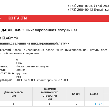
(473) 260-40-20 (473) 26
(473) 260-40-42 E-mail:
sa
Ы
КОНТАКТЫ
 ДАВЛЕНИЯ
Никелированная латунь
M
m GL=6mm)
вания давления из никелированной латуни
GL=6mm)
Клапан выравнивания давления из никелированной латуни предн
 от образования конденсата.
M
1 мм
ления:
Никелированная латунь
теля:
Силикон
го кольца:
Круглое
IP68
уатации:
-40°C до 100°C, кратковременно 120°C
Диаметр
Длина резьбы
монтажного
Ключ
Склад
мм
отверстия
мм
6
6
10
1 127