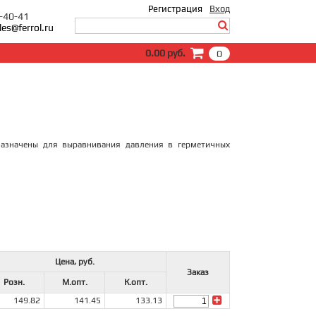
Регистрация
Вход
0-40-41
les@ferrol.ru
Вход
0.00 руб.
0
E-Mail:
Пароль:
Запомнить меня
Забыли пароль?
азначены для выравнивания давления в герметичных
Цена, руб.
Заказ
Розн.
М.опт.
К.опт.
149.82
141.45
133.13