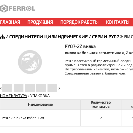
ГЛАВНАЯ
ПРОДУКЦИЯ
ПОРЯДОК РАБОТЫ
КОНТАКТЫ
/
СОЕДИНИТЕЛИ ЦИЛИНДРИЧЕСКИЕ
/
СЕРИИ PY07
ВИЛ
PY07-2Z вилка
вилка кабельная герметичная, 2 ко
PY07 пластиковый герметичный соедини
применяется в радиоэлектронной и рад
По требованиям клиентов, возможно ув
Соедининение разьема: байонетное.
НОМЕКЛАТУРА
УПАКОВКА
/
Количество
Наименование
контактов
к
PY07-2Z вилка кабельная
2