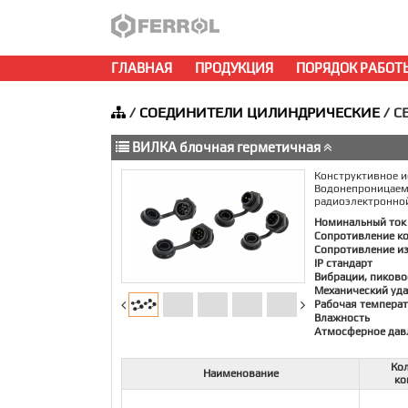
ГЛАВНАЯ
ПРОДУКЦИЯ
ПОРЯДОК РАБОТ
/
СОЕДИНИТЕЛИ ЦИЛИНДРИЧЕСКИЕ
/ С
ВИЛКА блочная герметичная
Конструктивное и
Водонепроницае
радиоэлектронной
Номинальный ток
Сопротивление к
Сопротивление и
IP стандарт
Вибрации, пиково
Механический уда
Рабочая температ
Влажность
Атмосферное дав
Ко
Наименование
ко