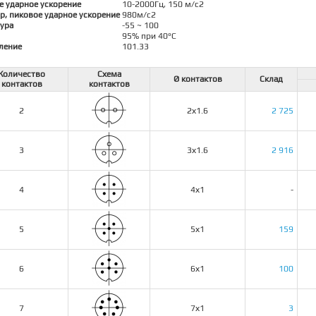
е ударное ускорение
10-2000Гц, 150 м/с2
р, пиковое ударное ускорение
980м/с2
ура
-55 ~ 100
95% при 40°C
ление
101.33
Количество
Схема
Ø контактов
Склад
контактов
контактов
2
2х1.6
2 725
3
3х1.6
2 916
4
4х1
-
5
5х1
159
6
6х1
100
7
7х1
3