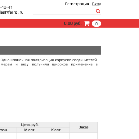
Регистрация
Вход
0-40-41
les@ferrol.ru
Вход
0.00 руб.
0
E-Mail:
Пароль:
Запомнить меня
Забыли пароль?
в. Одношпоночная поляризация корпусов соединителей.
азмерам и весу получили широкое применение в
Цена, руб.
Заказ
Розн.
М.опт.
К.опт.