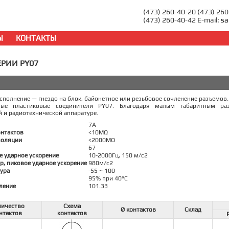
(473) 260-40-20 (473) 26
(473) 260-40-42 E-mail:
sa
Ы
КОНТАКТЫ
ЕРИИ PY07
сполнение — гнездо на блок, байонетное или резьбовое сочленение разъемо
мые пластиковые соединители PY07. Благодаря малым габаритным р
 и радиотехнической аппаратуре.
7А
онтактов
<10MΩ
золяции
<2000MΩ
67
е ударное ускорение
10-2000Гц, 150 м/с2
р, пиковое ударное ускорение
980м/с2
ура
-55 ~ 100
95% при 40°C
ление
101.33
личество
Схема
Ø контактов
Склад
нтактов
контактов