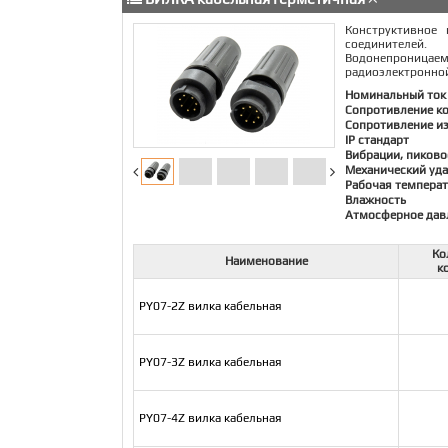
Конструктивное
соединителей.
Водонепроницае
радиоэлектронной
Номинальный ток
Сопротивление к
Сопротивление и
IP стандарт
Вибрации, пиково
Механический уда
Рабочая температ
Влажность
Атмосферное дав
Ко
Наименование
к
PY07-2Z вилка кабельная
PY07-3Z вилка кабельная
PY07-4Z вилка кабельная