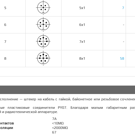
5
5х1
7
6
6х1
-
7
7х1
-
8
8х1
58
сполнение — штекер на кабель с гайкой, байонетное или резьбовое сочле
мые пластиковые соединители PY07. Благодаря малым габаритным р
 и радиотехнической аппаратуре.
7А
онтактов
<10MΩ
золяции
<2000MΩ
67