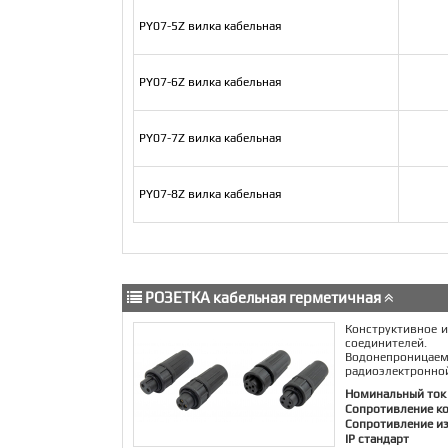
PY07-5Z вилка кабельная
PY07-6Z вилка кабельная
PY07-7Z вилка кабельная
PY07-8Z вилка кабельная
РОЗЕТКА кабельная герметичная
Конструктивное и
соединителей.
Водонепроницае
радиоэлектронной
Номинальный ток
Сопротивление к
Сопротивление и
IP стандарт