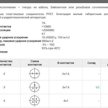
 исполнение — гнездо на кабель, байонетное или резьбовое сочленени
мые пластиковые соединители PY07. Благодаря малым габаритным р
 и радиотехнической аппаратуре.
7А
онтактов
<10MΩ
золяции
<2000MΩ
67
е ударное ускорение
10-2000Гц, 150 м/с2
р, пиковое ударное ускорение
980м/с2
ура
-55 ~ 100
95% при 40°C
ление
личество
Схема
Ø контактов
Склад
онтактов
контактов
2
2х1.6
-
3
3х1.6
62
4
4х1
-