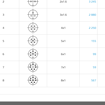
2
2х1.6
3 245
3
3х1.6
2 880
4
4х1
2 250
5
5х1
155
6
6х1
99
7
7х1
59
8
8х1
567