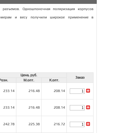
е разъемов. Одношпоночная поляризация корпусов
азмерам и весу получили широкое применение в
Цена, руб.
Заказ
Розн.
М.опт.
К.опт.
233.14
216.48
208.14
233.14
216.48
208.14
242.78
225.38
216.72