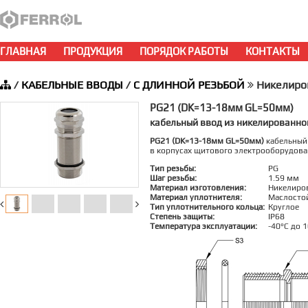
ГЛАВНАЯ
ПРОДУКЦИЯ
ПОРЯДОК РАБОТЫ
КОНТАКТЫ
/
КАБЕЛЬНЫЕ ВВОДЫ
/
С ДЛИННОЙ РЕЗЬБОЙ
Никелиро
PG21 (DK=13-18мм GL=50мм)
кабельный ввод из никелированно
PG21 (DK=13-18мм GL=50мм)
кабельный 
в корпусах щитового электрооборудова
Тип резьбы:
PG
Шаг резьбы:
1.59 мм
Материал изготовления:
Никелиро
Материал уплотнителя:
Маслосто
Тип уплотнительного кольца:
Круглое
Степень защиты:
IP68
Температура эксплуатации:
-40°C до 