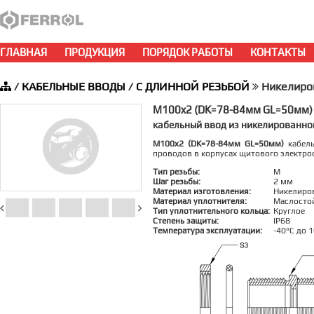
ГЛАВНАЯ
ПРОДУКЦИЯ
ПОРЯДОК РАБОТЫ
КОНТАКТЫ
/
КАБЕЛЬНЫЕ ВВОДЫ
/
С ДЛИННОЙ РЕЗЬБОЙ
Никелиро
M100x2 (DK=78-84мм GL=50мм)
кабельный ввод из никелированно
M100x2 (DK=78-84мм GL=50мм)
кабель
проводов в корпусах щитового электро
Тип резьбы:
M
Шаг резьбы:
2 мм
Материал изготовления:
Никелиро
Материал уплотнителя:
Маслосто
Тип уплотнительного кольца:
Круглое
Степень защиты:
IP68
Температура эксплуатации:
-40°C до 