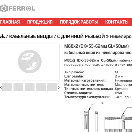
ГЛАВНАЯ
ПРОДУКЦИЯ
ПОРЯДОК РАБОТЫ
КОНТАКТЫ
/
КАБЕЛЬНЫЕ ВВОДЫ
/
С ДЛИННОЙ РЕЗЬБОЙ
Никелиро
M80x2 (DK=55-62мм GL=50мм)
кабельный ввод из никелированно
M80x2 (DK=55-62мм GL=50мм)
кабельн
проводов в корпусах щитового электро
Тип резьбы:
M
Шаг резьбы:
2 мм
Материал изготовления:
Никелиро
Материал уплотнителя:
Маслосто
Тип уплотнительного кольца:
Круглое
Степень защиты:
IP68
Температура эксплуатации:
-40°C до 