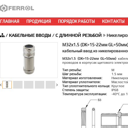
ГЛАВНАЯ
ПРОДУКЦИЯ
ПОРЯДОК РАБОТЫ
КОНТАКТЫ
/
КАБЕЛЬНЫЕ ВВОДЫ
/
С ДЛИННОЙ РЕЗЬБОЙ
Никелиро
M32x1.5 (DK=15-22мм GL=50мм
кабельный ввод из никелированно
M32x1.5 (DK=15-22мм GL=50мм)
кабель
проводов в корпусах щитового электро
Тип резьбы:
M
Шаг резьбы:
1.5 мм
Материал изготовления:
Никелиро
Материал уплотнителя:
Маслосто
Тип уплотнительного кольца:
Круглое
Степень защиты:
IP68
Температура эксплуатации:
-40°C до 