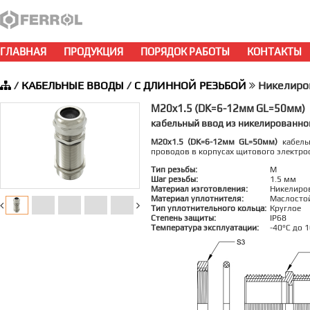
ГЛАВНАЯ
ПРОДУКЦИЯ
ПОРЯДОК РАБОТЫ
КОНТАКТЫ
/
КАБЕЛЬНЫЕ ВВОДЫ
/
С ДЛИННОЙ РЕЗЬБОЙ
Никелиро
M20x1.5 (DK=6-12мм GL=50мм)
кабельный ввод из никелированно
M20x1.5 (DK=6-12мм GL=50мм)
кабельн
проводов в корпусах щитового электро
Тип резьбы:
M
Шаг резьбы:
1.5 мм
Материал изготовления:
Никелиро
Материал уплотнителя:
Маслосто
Тип уплотнительного кольца:
Круглое
Степень защиты:
IP68
Температура эксплуатации:
-40°C до 