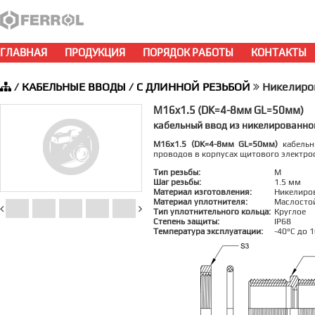
ГЛАВНАЯ
ПРОДУКЦИЯ
ПОРЯДОК РАБОТЫ
КОНТАКТЫ
/
КАБЕЛЬНЫЕ ВВОДЫ
/
С ДЛИННОЙ РЕЗЬБОЙ
Никелиро
M16x1.5 (DK=4-8мм GL=50мм)
кабельный ввод из никелированно
M16x1.5 (DK=4-8мм GL=50мм)
кабельн
проводов в корпусах щитового электро
Тип резьбы:
M
Шаг резьбы:
1.5 мм
Материал изготовления:
Никелиро
Материал уплотнителя:
Маслосто
Тип уплотнительного кольца:
Круглое
Степень защиты:
IP68
Температура эксплуатации:
-40°C до 