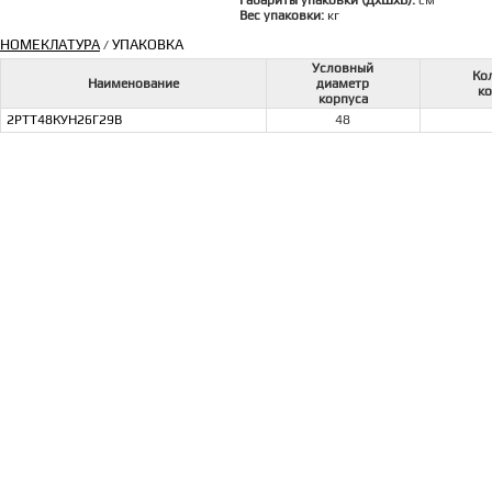
Габариты упаковки (ДхШхВ):
см
Вес упаковки:
кг
НОМЕКЛАТУРА
УПАКОВКА
/
Условный
Ко
Наименование
диаметр
ко
корпуса
2РТТ48КУН26Г29В
48