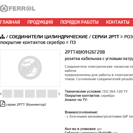
ГЛАВНАЯ
ПРОДУКЦИЯ
ПОРЯДОК РАБОТЫ
КОНТАКТЫ
/
СОЕДИНИТЕЛИ ЦИЛИНДРИЧЕСКИЕ
/
СЕРИИ 2РТТ
РОЗЕ
покрытие контактов серебро
ПЗ
2РТТ48КУН26Г29В
розетка кабельная с угловым пат
Соединители электрические низкочаст
кабеля
предназначены для работы в электричес
токов. Сочленение соединителей резьб
Технические условия:
ГЕ0.364.120 ТУ
Покрытие контактов:
серебро
Аналог по ТУ:
серия 2РТТ (Коннектор)
Взаимосочленение:
- c блочными вилками/розетками ШР по 
Кол-во в упаковке:
шт