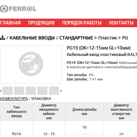
ГЛАВНАЯ
ПРОДУКЦИЯ
ПОРЯДОК РАБОТЫ
КОНТАКТЫ
/
КАБЕЛЬНЫЕ ВВОДЫ
/
СТАНДАРТНЫЕ
Пластик
PG
PG19 (DK=12-15мм GL=10мм)
Кабельный ввод пластиковый RAL7
PG19 (DK=12-15мм GL=10мм)
Кабельный
в корпусах щитового электрооборудова
Тип резьбы:
PG
Шаг резьбы:
1.41 мм
НОМЕКЛАТУРА
УПАКОВКА
/
Диаметр
Диаметр
Тип
вводимого
Длина резьбы
монтажного
кабельного
кабеля
мм
отверстия
ввода
мм
мм
10
PG19
12 - 15
24