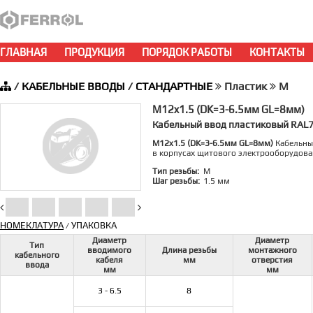
ГЛАВНАЯ
ПРОДУКЦИЯ
ПОРЯДОК РАБОТЫ
КОНТАКТЫ
/
КАБЕЛЬНЫЕ ВВОДЫ
/
СТАНДАРТНЫЕ
Пластик
M
M12x1.5 (DK=3-6.5мм GL=8мм)
Кабельный ввод пластиковый RAL7
M12x1.5 (DK=3-6.5мм GL=8мм)
Кабельны
в корпусах щитового электрооборудова
Тип резьбы:
M
Шаг резьбы:
1.5 мм
НОМЕКЛАТУРА
УПАКОВКА
/
Диаметр
Диаметр
Тип
вводимого
Длина резьбы
монтажного
кабельного
кабеля
мм
отверстия
ввода
мм
мм
3 - 6.5
8