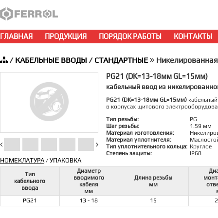
ГЛАВНАЯ
ПРОДУКЦИЯ
ПОРЯДОК РАБОТЫ
КОНТАКТЫ
/
КАБЕЛЬНЫЕ ВВОДЫ
/
СТАНДАРТНЫЕ
Никелированная
PG21 (DK=13-18мм GL=15мм)
кабельный ввод из никелированно
PG21 (DK=13-18мм GL=15мм)
кабельный 
в корпусах щитового электрооборудова
Тип резьбы:
PG
Шаг резьбы:
1.59 мм
Материал изготовления:
Никелиро
Материал уплотнителя:
Маслосто
Тип уплотнительного кольца:
Круглое
Степень защиты:
IP68
НОМЕКЛАТУРА
УПАКОВКА
/
Диаметр
Ди
Тип
вводимого
Длина резьбы
монт
кабельного
кабеля
мм
отв
ввода
мм
PG21
13 - 18
15
2