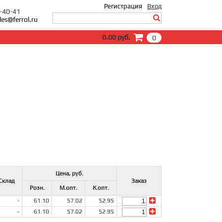
Регистрация
Вход
0-40-41
les@ferrol.ru
Вход
0.00 руб.
0
E-Mail:
Пароль:
Запомнить меня
Забыли пароль?
Цена, руб.
Склад
Заказ
Розн.
М.опт.
К.опт.
-
61.10
57.02
52.95
-
61.10
57.02
52.95