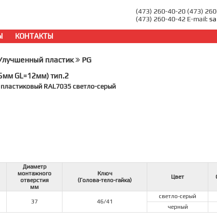
(473) 260-40-20 (473) 26
(473) 260-40-42 E-mail:
sa
Ы
КОНТАКТЫ
Улучшенный пластик
PG
5мм GL=12мм) тип.2
 пластиковый RAL7035 светло-серый
Диаметр
монтажного
Ключ
Цвет
отверстия
(Голова-тело-гайка)
мм
светло-серый
37
46/41
черный