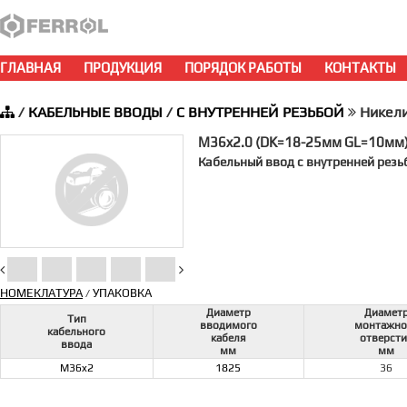
ГЛАВНАЯ
ПРОДУКЦИЯ
ПОРЯДОК РАБОТЫ
КОНТАКТЫ
/
КАБЕЛЬНЫЕ ВВОДЫ
/
С ВНУТРЕННЕЙ РЕЗЬБОЙ
Никели
M36x2.0 (DK=18-25мм GL=10мм
Кабельный ввод с внутренней резь
НОМЕКЛАТУРА
УПАКОВКА
/
Диаметр
Диамет
Тип
вводимого
монтажно
кабельного
кабеля
отверст
ввода
мм
мм
M36x2
1825
36