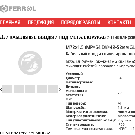
ГЛАВНАЯ
ПРОДУКЦИЯ
ПОРЯДОК РАБОТЫ
КОНТАКТЫ
/
КАБЕЛЬНЫЕ ВВОДЫ
/
ПОД МЕТАЛЛОРУКАВ
Никелиров
M72x1.5 (MP=64 DK=42-52мм G
Кабельный ввод из никелированно
M72x1.5 (MP=64 DK=42-52мм GL=15мм
фиксации кабелей, проводов в корпуса
Условный
диаметр
64
металлорукава:
Диаметр
монтажного
72
отверстия
мм:
Тип резьбы:
M
Шаг резьбы:
1.5 мм
Материал изготовления:
Никелиро
Материал уплотнителя:
Маслосто
Тип уплотнительного кольца:
Круглое
Степень защиты:
IP68
Температура эксплуатации:
-40°C до 
НОМЕКЛАТУРА
УПАКОВКА
/