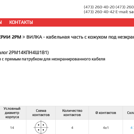
(473) 260-40-20 (473) 26
(473) 260-40-42 E-mail:
sa
Ы
КОНТАКТЫ
ЕРИИ 2PM
ВИЛКА - кабельная часть с кожухом под неэкра
налог 2РМ14КПН4Ш1В1)
я с прямым патрубком для неэкранированного кабеля
Условный
Схема
Количество
диаметр
Ø контактов
Скл
контактов
контактов
корпуса
14
4
4х1
4