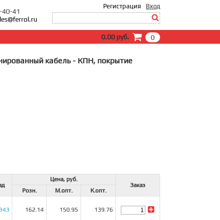
Регистрация
Вход
0-40-41
les@ferrol.ru
Вход
0.00 руб.
0
E-Mail:
Пароль:
нированный кабель - КПН, покрытие
Запомнить меня
Забыли пароль?
Цена, руб.
ад
Заказ
Розн.
М.опт.
К.опт.
 343
162.14
150.95
139.76