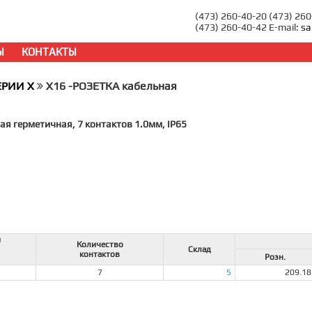
(473) 260-40-20 (473) 26
(473) 260-40-42 E-mail:
sa
Ы
КОНТАКТЫ
ЕРИИ X
X16 -РОЗЕТКА кабельная
ая герметичная, 7 контактов 1.0мм, IP65
й
Количество
Склад
контактов
Розн.
7
5
209.18