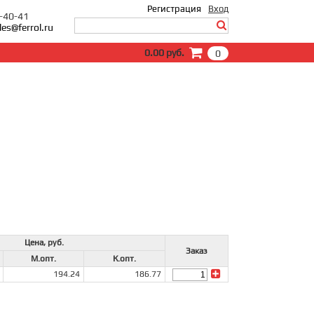
Регистрация
Вход
0-40-41
les@ferrol.ru
Вход
0.00 руб.
0
E-Mail:
Пароль:
Запомнить меня
Забыли пароль?
Цена, руб.
Заказ
М.опт.
К.опт.
194.24
186.77