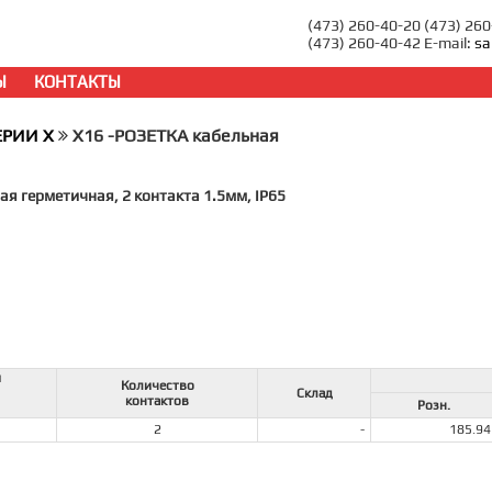
(473) 260-40-20 (473) 26
(473) 260-40-42 E-mail:
sa
Ы
КОНТАКТЫ
ЕРИИ X
X16 -РОЗЕТКА кабельная
ая герметичная, 2 контакта 1.5мм, IP65
й
Количество
Склад
контактов
Розн.
2
-
185.94