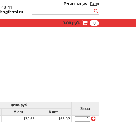
Регистрация
Вход
0-40-41
les@ferrol.ru
Вход
0.00 руб.
0
E-Mail:
Пароль:
Запомнить меня
Забыли пароль?
Цена, руб.
Заказ
М.опт.
К.опт.
172.65
166.02