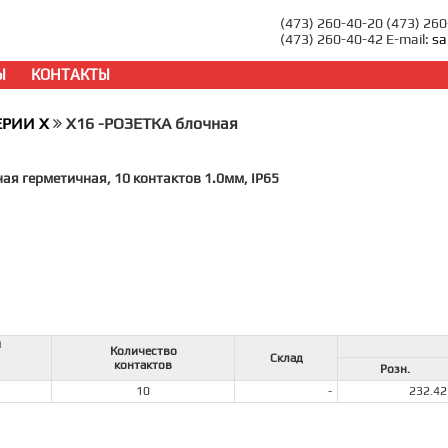
(473) 260-40-20 (473) 26
(473) 260-40-42 E-mail:
sa
Ы
КОНТАКТЫ
ЕРИИ X
X16 -РОЗЕТКА блочная
ая герметичная, 10 контактов 1.0мм, IP65
й
Количество
Склад
контактов
Розн.
10
-
232.42