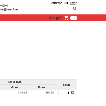
Регистрация
Вход
0-40-41
les@ferrol.ru
Вход
0.00 руб.
0
E-Mail:
Пароль:
Запомнить меня
Забыли пароль?
Цена, руб.
Заказ
М.опт.
К.опт.
215.82
207.52