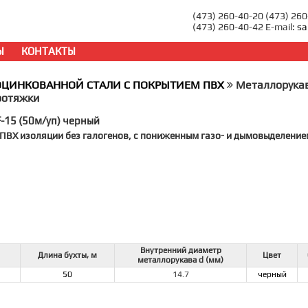
(473) 260-40-20 (473) 26
(473) 260-40-42 E-mail:
sa
Ы
КОНТАКТЫ
ОЦИНКОВАННОЙ СТАЛИ С ПОКРЫТИЕМ ПВХ
Металлорукав
ротяжки
-15 (50м/уп) черный
 ПВХ изоляции без галогенов, с пониженным газо- и дымовыделение
Внутренний диаметр
Длина бухты, м
Цвет
металлорукава d (мм)
50
14.7
черный