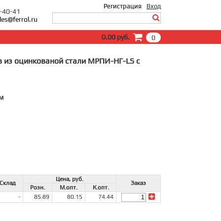
Регистрация
Вход
0-40-41
les@ferrol.ru
Вход
0.00 руб.
0
E-Mail:
Пароль:
 из оцинкованой стали МРПИ-НГ-LS с
Запомнить меня
Забыли пароль?
м
Цена, руб.
Склад
Заказ
Розн.
М.опт.
К.опт.
-
85.89
80.15
74.44