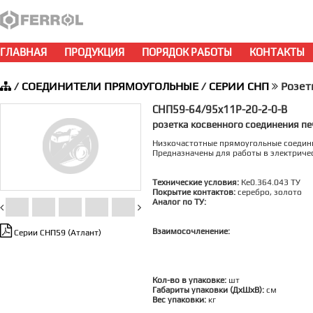
ГЛАВНАЯ
ПРОДУКЦИЯ
ПОРЯДОК РАБОТЫ
КОНТАКТЫ
/
СОЕДИНИТЕЛИ ПРЯМОУГОЛЬНЫЕ
/
СЕРИИ СНП
Розет
СНП59-64/95x11Р-20-2-0-В
розетка косвенного соединения п
Низкочастотные прямоугольные соедин
Предназначены для работы в электричес
Технические условия:
Ке0.364.043 ТУ
Покрытие контактов:
серебро, золото
Аналог по ТУ:
Взаимосочленение:
Серии СНП59 (Атлант)
Кол-во в упаковке:
шт
Габариты упаковки (ДхШхВ):
см
Вес упаковки:
кг