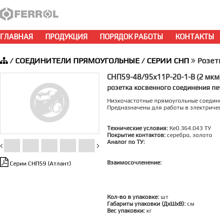
ГЛАВНАЯ
ПРОДУКЦИЯ
ПОРЯДОК РАБОТЫ
КОНТАКТЫ
/
СОЕДИНИТЕЛИ ПРЯМОУГОЛЬНЫЕ
/
СЕРИИ СНП
Розет
СНП59-48/95x11Р-20-1-В (2 мкм
розетка косвенного соединения п
Низкочастотные прямоугольные соедин
Предназначены для работы в электричес
Технические условия:
Ке0.364.043 ТУ
Покрытие контактов:
серебро, золото
Аналог по ТУ:
Взаимосочленение:
Серии СНП59 (Атлант)
Кол-во в упаковке:
шт
Габариты упаковки (ДхШхВ):
см
Вес упаковки:
кг