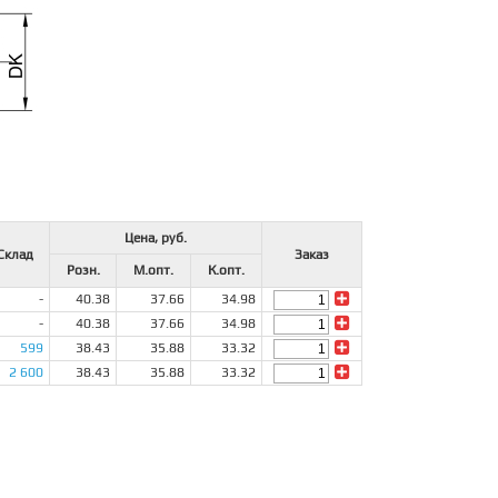
Цена, руб.
Склад
Заказ
Розн.
М.опт.
К.опт.
-
40.38
37.66
34.98
-
40.38
37.66
34.98
599
38.43
35.88
33.32
2 600
38.43
35.88
33.32