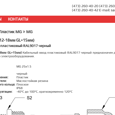
(473) 260-40-20 (473) 26
(473) 260-40-42 E-mail:
sa
Ы
КОНТАКТЫ
Пластик MG
MG
=12-18мм GL=15мм)
 пластиковый RAL9017 черный
18мм GL=15мм)
Кабельный ввод пластиковый RAL9017 черный предназначен д
о электрооборудования.
MG 25х1.5
черный
ления:
Пластик
теля:
Маслостойкая резина
го кольца:
Плоское
IP68
уатации:
-40°C до 100°C, кратковременно 120°C