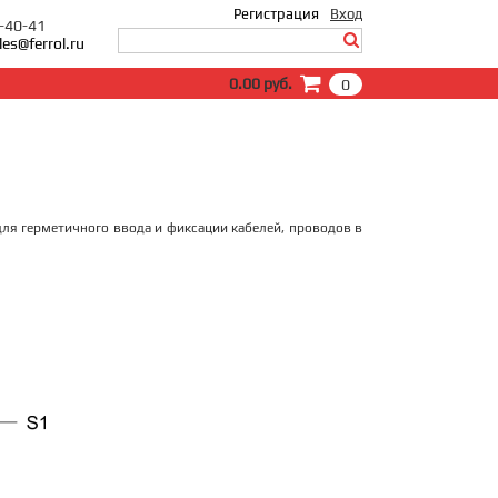
Регистрация
Вход
0-40-41
les@ferrol.ru
Вход
0.00 руб.
0
E-Mail:
Пароль:
Запомнить меня
Забыли пароль?
ля герметичного ввода и фиксации кабелей, проводов в