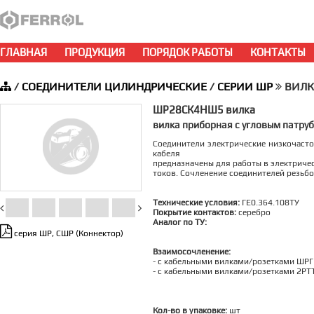
ГЛАВНАЯ
ПРОДУКЦИЯ
ПОРЯДОК РАБОТЫ
КОНТАКТЫ
/
СОЕДИНИТЕЛИ ЦИЛИНДРИЧЕСКИЕ
/
СЕРИИ ШР
ВИЛКА
ШР28СК4НШ5 вилка
вилка приборная с угловым патру
Соединители электрические низкочаст
кабеля
предназначены для работы в электричес
токов. Сочленение соединителей резьб
Технические условия:
ГЕ0.364.108ТУ
Покрытие контактов:
серебро
Аналог по ТУ:
серия ШР, СШР (Коннектор)
Взаимосочленение:
- c кабельными вилками/розетками ШРГ 
- c кабельными вилками/розетками 2РТТ
Кол-во в упаковке:
шт