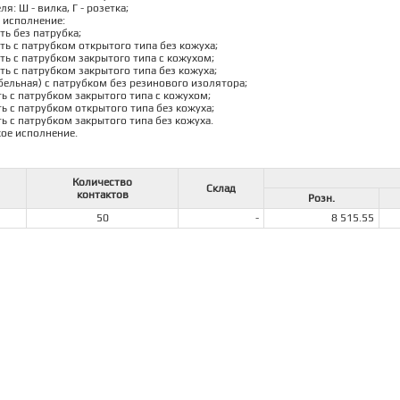
ля: Ш - вилка, Г - розетка;
е исполнение:
сть без патрубка;
сть с патрубком открытого типа без кожуха;
сть с патрубком закрытого типа с кожухом;
сть с патрубком закрытого типа без кожуха;
абельная) с патрубком без резинового изолятора;
сть с патрубком закрытого типа с кожухом;
сть с патрубком открытого типа без кожуха;
сть с патрубком закрытого типа без кожуха.
кое исполнение.
Количество
Склад
контактов
Розн.
50
-
8 515.55