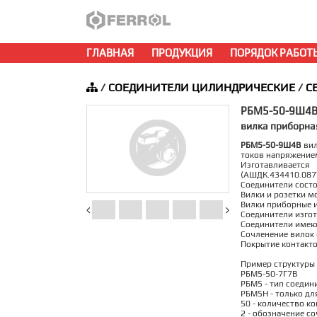
ГЛАВНАЯ
ПРОДУКЦИЯ
ПОРЯДОК РАБОТ
/
СОЕДИНИТЕЛИ ЦИЛИНДРИЧЕСКИЕ
/
С
РБМ5-50-9Ш4
вилка приборная
РБМ5-50-9Ш4В
вил
токов напряжением
Изготавливается
(АШДК.434410.087
Соединители состоя
Вилки и розетки м
Вилки приборные и
Соединители изгот
Соединители имею
Сочленение вилок 
Покрытие контакто
Пример структуры 
РБМ5-50-7Г7В
РБМ5 - тип соедин
РБМ5Н - только дл
50 - количество ко
2 - обозначение со