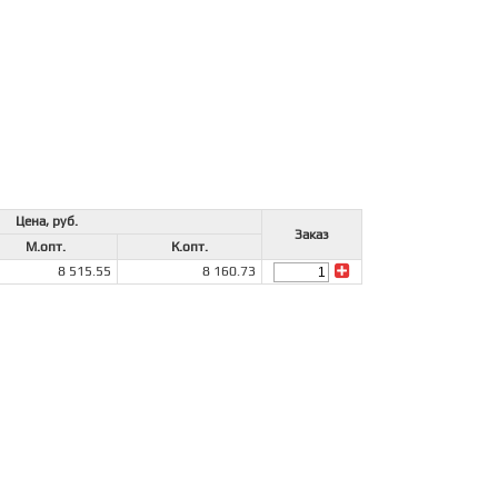
Цена, руб.
Заказ
М.опт.
К.опт.
8 515.55
8 160.73