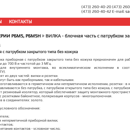
(473) 260-40-20 (473) 26
(473) 260-40-42 E-mail:
sa
Ы
КОНТАКТЫ
ЕРИИ РБМ5, РБМ5Н
ВИЛКА - блочная часть с патрубком з
В
 с патрубком закрытого типа без кожуха
ка приборная с патрубком закрытого типа без кожуха предназначен для ра
 до 700 В и частотой до 3 МГц.
 для внутреннего монтажа, во всеклиматическом исполнении в соот
ТУ).
т из двух частей: вилки и розетки.
огут быть как приборными, так и кабельными.
зготавливаются в герметичном или негерметичном исполнении, розетки - в 
авливаются без патрубка, с патрубком открытого типа без кожуха, с патрубко
т резиновый изолятор, который обеспечивает защиту монтажного пространст
с розетками байонетное, поляризация корпусов - многошпоночная.
в в соединителях: золото.
условного обозначения:
ителя;
я негерметичной приборной вилки;
нтактов;
четания контактов - условное число;