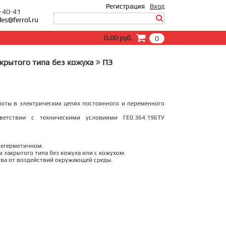
Регистрация
Вход
0-40-41
les@ferrol.ru
Вход
0.00 руб.
0
E-Mail:
Пароль:
акрытого типа без кожуха
ПЗ
Запомнить меня
Забыли пароль?
боты в электрических цепях постоянного и переменного
ветствии с техническими условиями ГЕ0.364.196ТУ
негерметичном.
м закрытого типа без кожуха или с кожухом.
ва от воздействий окружающей среды.