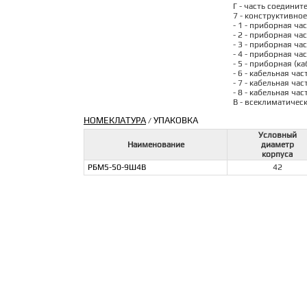
Г - часть соедините
7 - конструктивно
- 1 - приборная ча
- 2 - приборная ча
- 3 - приборная ча
- 4 - приборная ча
- 5 - приборная (к
- 6 - кабельная ча
- 7 - кабельная ча
- 8 - кабельная ча
В - всеклиматичес
НОМЕКЛАТУРА
УПАКОВКА
/
Условный
Наименование
диаметр
корпуса
РБМ5-50-9Ш4В
42