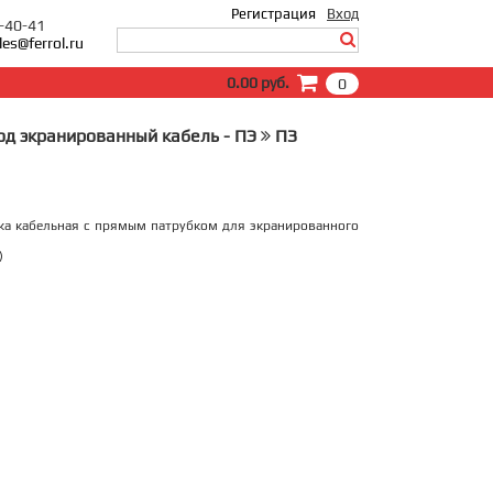
Регистрация
Вход
0-40-41
les@ferrol.ru
Вход
0.00 руб.
0
E-Mail:
Пароль:
од экранированный кабель - ПЭ
ПЗ
Запомнить меня
Забыли пароль?
ка кабельная с прямым патрубком для экранированного
)