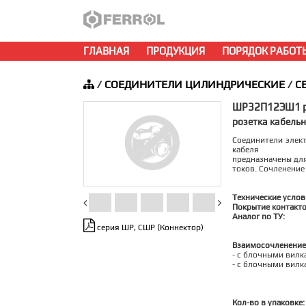
ГЛАВНАЯ
ПРОДУКЦИЯ
ПОРЯДОК РАБОТ
/
СОЕДИНИТЕЛИ ЦИЛИНДРИЧЕСКИЕ
/
С
ШР32П12ЭШ1 р
розетка кабель
Соединители элек
кабеля
предназначены для
токов. Сочленение
Технические услов
Покрытие контакто
Аналог по ТУ:
серия ШР, СШР (Коннектор)
Взаимосочленение
- c блочными вилк
- c блочными вилк
Кол-во в упаковке: