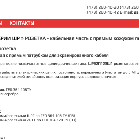
(473) 260-40-20 (473) 26
(473) 260-40-42 E-mail:
sa
Ы
КОНТАКТЫ
ЕРИИ ШР
РОЗЕТКА - кабельная часть с прямым кожухом п
озетка
ная с прямым патрубком для экранированного кабеля
трические низкочастотные цилиндрические типа:
ШР32П12ЭШ1 розетка
розет
 работы в электрических цепях постоянного, переменного (частотой до 3 МГц
 соединителей резьбовое, поляризация корпусов одношпоночная.
ия:
ГЕ0.364.108ТУ
в:
серебро
:
ами/розетками ШРГ по ГЕ0.364.108 ТУ (ПЗ)
ами/розетками 2РТТ по ГЕ0.364.120 ТУ (ПЗ)
шт