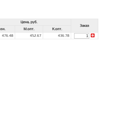
Цена, руб.
Заказ
зн.
М.опт.
К.опт.
476.48
452.67
436.78