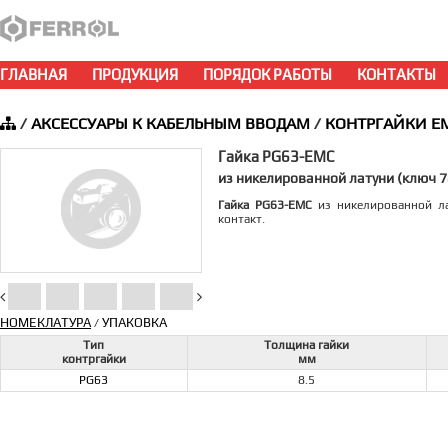
ГЛАВНАЯ
ПРОДУКЦИЯ
ПОРЯДОК РАБОТЫ
КОНТАКТЫ
/
АКСЕССУАРЫ К КАБЕЛЬНЫМ ВВОДАМ
/
КОНТРГАЙКИ E
Гайка PG63-EMC
из никелированной латуни (ключ 
Гайка PG63-EMC
из никелированной ла
контакт.
НОМЕКЛАТУРА
УПАКОВКА
/
Тип
Толщина гайки
контргайки
мм
PG63
8.5