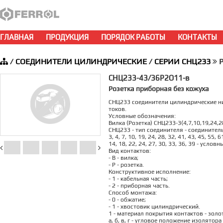
ГЛАВНАЯ
ПРОДУКЦИЯ
ПОРЯДОК РАБОТЫ
КОНТАКТЫ
/
СОЕДИНИТЕЛИ ЦИЛИНДРИЧЕСКИЕ
/
СЕРИИ СНЦ233
Р
СНЦ233-43/36Р2О11-в
Розетка приборная без кожуха
СНЦ233 соединители цилиндрические ни
токов.
Условные обозначения:
Вилка (Розетка) СНЦ233-3(4,7,10,19,24,28
СНЦ233 - тип соединителя - соедините
3, 4, 7, 10, 19, 24, 28, 32, 41, 43, 45, 55
14, 18, 22, 24, 27, 30, 33, 36, 39 - услов
Вид контактов:
- В - вилка;
- Р - розетка.
Конструктивное исполнение:
- 1 - кабельная часть;
- 2 - приборная часть.
Способ монтажа:
- 0 - обжатие;
- 1 - хвостовик цилиндрический.
1 - материал покрытия контактов - золо
а, б, в, г - угловое положение изолято