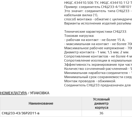
НКЦС.434410.506 ТУ, НКЦС.434410.112 Т
Пример: соединитель СНЦ233-4/14В1011
Это значит: соединитель типа СНЦ233 -
кабельная вилка (1),
способ монтажа - обжатие с цилиндричес
Варианты исполнения изделий разъёмы 
Технические характеристики СНЦ233:
Токовая нагрузка:
- рабочая на контакт - не более 15 А;
- максимальная на контакт - не более 70
Максимальное рабочее напряжение - 700
Диаметр контакта - 1 мм; 1,5 мм; 2 мм.
Сопротивление контактов - не более 4 
Сопротивление изоляции в нормальных 
Эффективность экранирования при частот
Количество сочленений-расчленений - 5
Минимальная наработка соединителя - 1
Минимальный срок сохраняемости соеди
Монтаж проводов - обжимкой.
Соединитель СНЦ233 предназначен для 
НОМЕКЛАТУРА
УПАКОВКА
/
Условный
Наименование
диаметр
корпуса
СНЦ233-43/36Р2О11-в
36